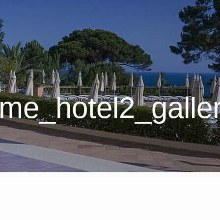
me_hotel2_galle