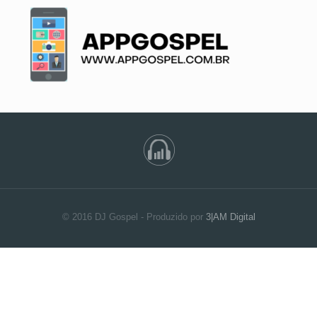
© 2016 DJ Gospel - Produzido por
3|AM Digital