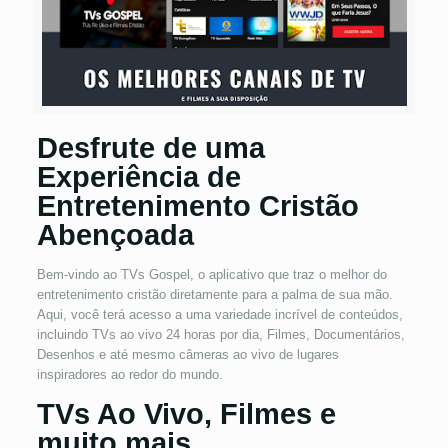
Desfrute de uma
Experiência de
Entretenimento Cristão
Abençoada
Bem-vindo ao TVs Gospel, o aplicativo que traz o melhor do
entretenimento cristão diretamente para a palma de sua mão.
Aqui, você terá acesso a uma variedade incrível de conteúdos,
incluindo TVs ao vivo 24 horas por dia, Filmes, Documentários,
Desenhos e até mesmo câmeras ao vivo de lugares
inspiradores ao redor do mundo.
TVs Ao Vivo, Filmes e
muito mais