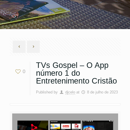
TVs Gospel – O App
0
número 1 do
Entretenimento Cristão
Published by
djcelo
at
8 de julho de 2023