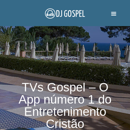
TVs Gospel – O
App número 1 do
Entretenimento
Cristão