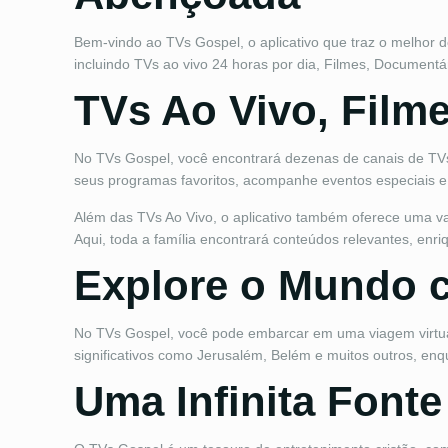
Bem-vindo ao TVs Gospel, o aplicativo que traz o melhor d
incluindo TVs ao vivo 24 horas por dia, Filmes, Document
TVs Ao Vivo, Film
No TVs Gospel, você encontrará dezenas de canais de TVs 
seus programas favoritos, acompanhe eventos especiais e 
Além das TVs Ao Vivo, o aplicativo também oferece uma va
Aqui, toda a família encontrará conteúdos relevantes, enr
Explore o Mundo 
No TVs Gospel, você pode embarcar em uma viagem virtual 
significativos como Jerusalém, Belém e muitos outros, en
Uma Infinita Font