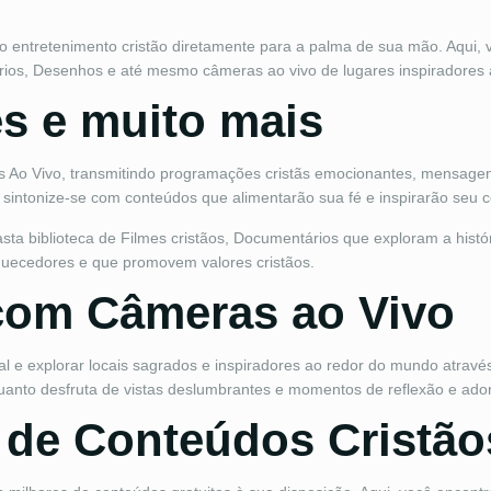
o entretenimento cristão diretamente para a palma de sua mão. Aqui, 
ários, Desenhos e até mesmo câmeras ao vivo de lugares inspiradores
es e muito mais
Ao Vivo, transmitindo programações cristãs emocionantes, mensagens e
sintonize-se com conteúdos que alimentarão sua fé e inspirarão seu 
sta biblioteca de Filmes cristãos, Documentários que exploram a histó
iquecedores e que promovem valores cristãos.
com Câmeras ao Vivo
e explorar locais sagrados e inspiradores ao redor do mundo através
quanto desfruta de vistas deslumbrantes e momentos de reflexão e ado
e de Conteúdos Cristão