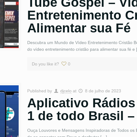
Tube Gospel – Ví
Entretenimento Cr
Alimentar sua Fé
Descubra um Mundo de Vídeo Entretenimento Cristão Be
do vídeo entretenimento cristão para alimentar sua fé e 
Do you like it?
0
Published by
djcelo
at
8 de julho de 2023
Aplicativo Rádio
1 de todo Brasil –
Ouça Louvores e Mensagens Inspiradoras de Todos os Es