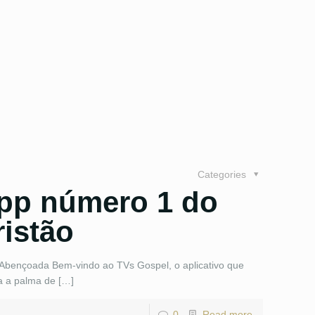
Categories
pp número 1 do
istão
 Abençoada Bem-vindo ao TVs Gospel, o aplicativo que
a a palma de […]
0
Read more