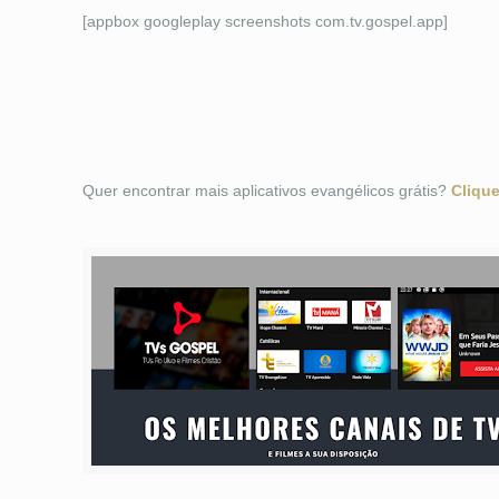
[appbox googleplay screenshots com.tv.gospel.app]
Quer encontrar mais aplicativos evangélicos grátis?
Clique