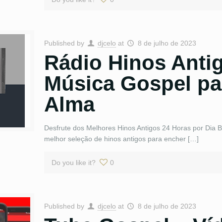
Published by
djcelo
at
8 de julho de 2023
Rádio Hinos Antig
Música Gospel pa
Alma
Desfrute dos Melhores Hinos Antigos 24 Horas por Dia Be
melhor seleção de hinos antigos para encher […]
Do you like it?
0
Published by
djcelo
at
8 de julho de 2023