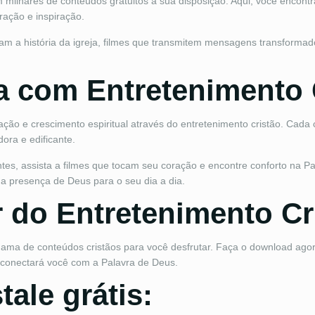
milhares de conteúdos gratuitos à sua disposição. Aqui, você encontra
ração e inspiração.
am a história da igreja, filmes que transmitem mensagens transforma
a com Entretenimento 
ração e crescimento espiritual através do entretenimento cristão. Cada 
ora e edificante.
s, assista a filmes que tocam seu coração e encontre conforto na Pa
 a presença de Deus para o seu dia a dia.
 do Entretenimento Cr
 gama de conteúdos cristãos para você desfrutar. Faça o download 
e conectará você com a Palavra de Deus.
tale grátis: