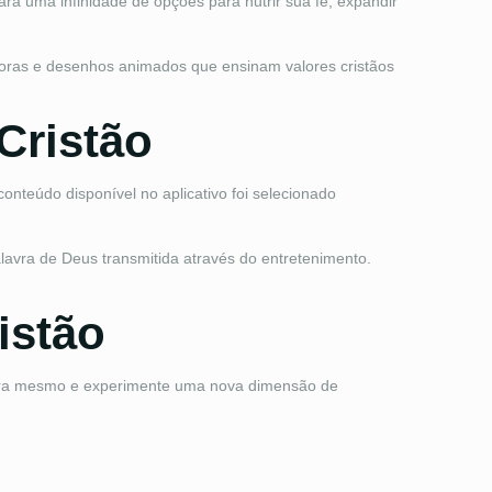
rá uma infinidade de opções para nutrir sua fé, expandir
doras e desenhos animados que ensinam valores cristãos
Cristão
conteúdo disponível no aplicativo foi selecionado
lavra de Deus transmitida através do entretenimento.
istão
agora mesmo e experimente uma nova dimensão de