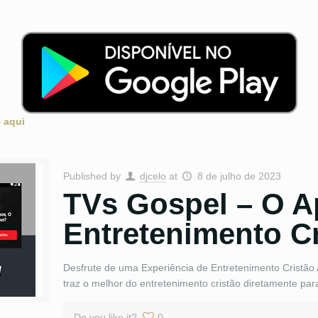
 aqui
Published by
djcelo
at
8 de julho de 2023
TVs Gospel – O A
Entretenimento Cr
Desfrute de uma Experiência de Entretenimento Cristão
traz o melhor do entretenimento cristão diretamente par
Do you like it?
0