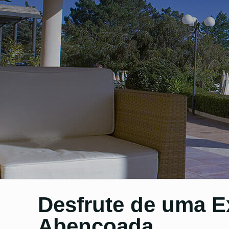
Desfrute de uma E
Abençoada