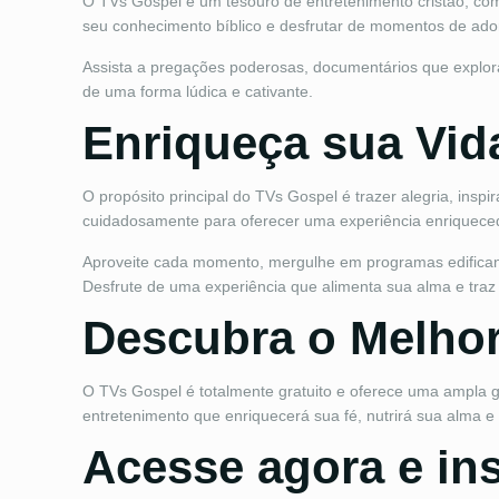
O TVs Gospel é um tesouro de entretenimento cristão, com 
seu conhecimento bíblico e desfrutar de momentos de ado
Assista a pregações poderosas, documentários que explor
de uma forma lúdica e cativante.
Enriqueça sua Vid
O propósito principal do TVs Gospel é trazer alegria, inspi
cuidadosamente para oferecer uma experiência enriqueced
Aproveite cada momento, mergulhe em programas edificante
Desfrute de uma experiência que alimenta sua alma e traz
Descubra o Melhor
O TVs Gospel é totalmente gratuito e oferece uma ampla
entretenimento que enriquecerá sua fé, nutrirá sua alma 
Acesse agora e ins